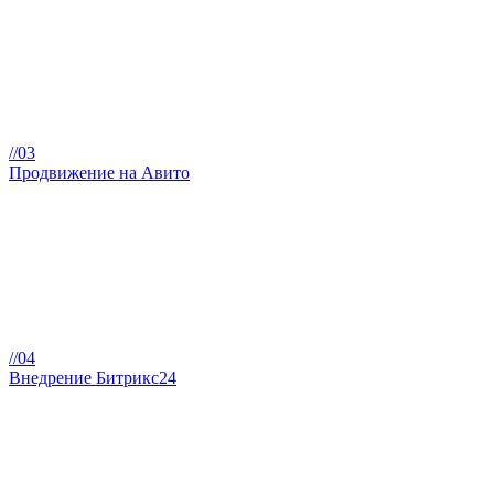
//03
Продвижение на Авито
//04
Внедрение Битрикс24